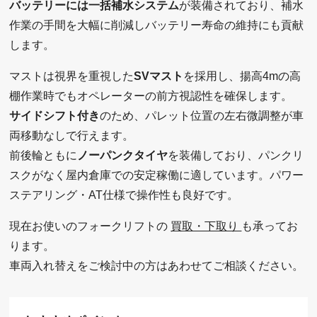
バッテリーには一括補水システム
が装備されており、補水
作業の手間を大幅に削減しバッテリー寿命の維持にも貢献
します。
マストは視界を重視した
SVマスト
を採用し、揚高4mの高
棚作業時でもオペレーターの前方視認性を確保します。
サイドシフト付き
のため、パレット位置の左右微調整が車
両移動なしで行えます。
前後輪ともに
ノーパンクタイヤ
を装備しており、パンクリ
スクがなく屋内倉庫での安定稼働に適しています。パワー
ステアリング・AT仕様で操作性も良好です。
現在お使いのフォークリフトの
買取・下取り
も承ってお
ります。
車両入れ替えをご検討中の方はあわせてご相談ください。