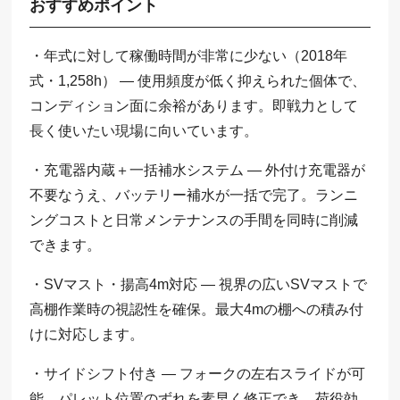
おすすめポイント
・年式に対して稼働時間が非常に少ない（2018年
式・1,258h） — 使用頻度が低く抑えられた個体で、
コンディション面に余裕があります。即戦力として
長く使いたい現場に向いています。
・充電器内蔵＋一括補水システム — 外付け充電器が
不要なうえ、バッテリー補水が一括で完了。ランニ
ングコストと日常メンテナンスの手間を同時に削減
できます。
・SVマスト・揚高4m対応 — 視界の広いSVマストで
高棚作業時の視認性を確保。最大4mの棚への積み付
けに対応します。
・サイドシフト付き — フォークの左右スライドが可
能。パレット位置のずれを素早く修正でき、荷役効