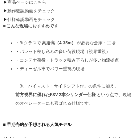
▶
商品ページはこちら
▶
動作確認動画をチェック
▶
仕様確認動画をチェック
■ こんな現場におすすめです
・3tクラスで
高揚高（4.35m）
が必要な倉庫・工場
・パレット差し込みの多い荷役現場（視界重視）
・コンテナ荷役・トラック積み下ろしが多い物流拠点
・ディーゼル車でパワー重視の現場
「3t・ハイマスト・サイドシフト付」の条件に加え、
前方視界に優れたFSV 2本シリンダー仕様
という点で、現場
のオペレーターにも喜ばれる仕様です。
早期売約が予想される人気モデル
■