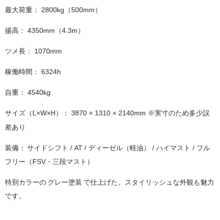
最大荷重：
2800kg
（
500mm
）
揚高：
4350mm（4.3m）
ツメ長：
1070mm
稼働時間：
6324h
自重：
4540kg
サイズ（
L×W×H
）：
3870 × 1310 × 2140mm
実寸のため多少誤
※
差あり
装備：
サイドシフト
/ AT /
ディーゼル（軽油）
/
ハイマスト
/
フル
フリー（
FSV
・三段マスト）
特別カラーの
グレー塗装
で仕上げた、スタイリッシュな外観も魅力
です。