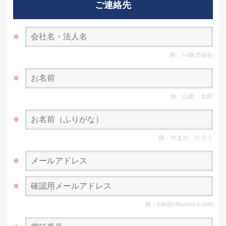
ご連絡先
※
例：○○株式会社
※
例：山田 太郎
※
例：やまだ たろう
※
※
例：info@chushin-s.com